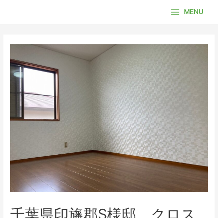
内
MENU
容
Main
を
Menu
ス
キ
ッ
プ
千葉県印旛郡S様邸、クロス