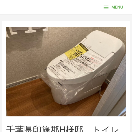
内
MENU
容
Main
を
Menu
ス
キ
ッ
プ
千葉県印旛郡H様邸、トイレ